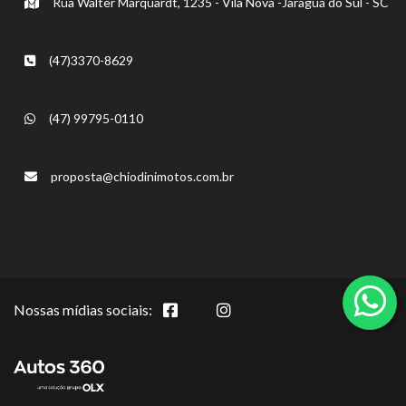
Rua Walter Marquardt, 1235 - Vila Nova -Jaraguá do Sul - SC
(47)3370-8629
(47) 99795-0110
proposta@chiodinimotos.com.br
Nossas mídias sociais: