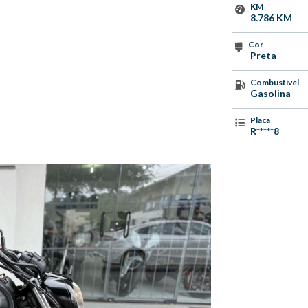
KM
8.786 KM
Cor
Preta
Combustível
Gasolina
Placa
R*****8