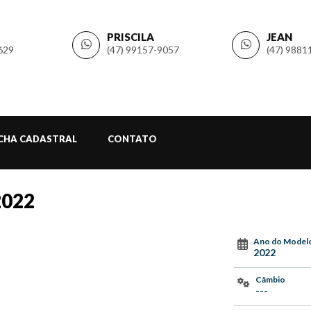
PRISCILA
JEAN
629
(47) 99157-9057
(47) 9881
ICHA CADASTRAL
CONTATO
2022
Ano do Model
2022
Câmbio
---