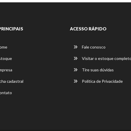
PRINCIPAIS
ACESSO RÁPIDO
ome
Fale conosco
stoque
Visitar o estoque complet
mpresa
Tire suas dúvidas
cha cadastral
Política de Privacidade
ontato